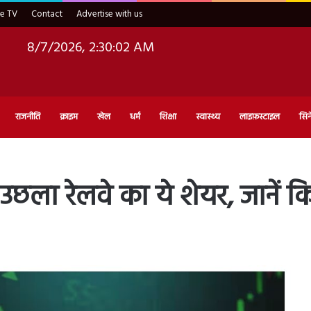
ve TV
Contact
Advertise with us
8/7/2026, 2:30:03 AM
राजनीति
क्राइम
खेल
धर्म
शिक्षा
स्वास्थ्य
लाइफ़स्टाइल
सिन
छला रेलवे का ये शेयर, जानें 