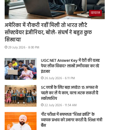
वायरल
अमेरिका में नौकरी नहीं मिली तो भारत लौटे
सॉफ्टवेयर इंजीनियर, बोले- संघर्ष ने बहुत कुछ
सिखाया
29 July 2026 - 8:00 PM
UGC NET Answer Key में देरी की वजह
पेपर लीक विवाद? लाखों उम्मीदवार कर रहे
इंतजार
26 July 2026 - 6:11 PM
SC छात्रों के लिए बड़ा अपडेट! 15 अगस्त से
पहले कर लें ये काम, वरना अटक सकती है
स्कॉलरशिप
22 July 2026 - 11:54 AM
नीट परीक्षा में सफलता “शिक्षा क्रांति” के
व्यापक प्रभाव को उजागर करती है: शिक्षा मंत्री
बैंस