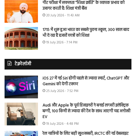
नीट परीक्षा में सफलता “शिक्षा क्रांति” के व्यापक प्रभाव को
उजागर करती है: शिक्षा मंत्री बैंस
20 July 2026 - 11:43 AM
1715 में शुरू हुआ भारत का सबसे पुराना स्कूल, 300 साल बाद
भी दे रहा है हजारों छात्रों को शिक्षा
19 July 2026 - 7:14 PM
टेक्नोलॉजी
iOS 27 में नई Siri होगी पहले से ज्यादा स्मार्ट, ChatGPT और
Gemini को देगी टक्कर
25 July 2026 - 7:52 PM
Audi और Apple के पूर्व डिजाइनरों ने बनाई लग्जरी इलेक्ट्रिक
बग्गी, 100 किमी से ज्यादा की रेंज के साथ आएगी यह अनोखी
EV
19 July 2026 - 4:48 PM
रेल यात्रियों के लिए बड़ी खुशखबरी, IRCTC की नई वेबसाइट