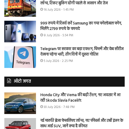
लॉन्च, टिकट बुकिंग होगी पहले से आसान और तेज
16 July 2026 - 1:45 PM
999 रुपये में रिजर्व करें Samsung का नया फोल्डेबल फोन,
मिलेंगे 2799 रुपये के फायदे
8 July 2026 - 5:54 PM
Telegram पर सरकार का बड़ा एक्शन, फिल्में और वेब सीरीज
देखना पड़ेगा भारी, तीन दिनों में दूसरा नोटिस
5 July 2026 - 2:25 PM
ऑटो जगत
Honda City और Verna की बढ़ी टेंशन, नए अवतार में आ
रही Skoda Slavia Facelift
30 July 2026 - 7:48 PM
नई मारुति ब्रेजा फेसलिफ्ट लॉन्च, नए फीचर्स और टर्बो इंजन के
साथ आई SUV, जानें क्या है कीमत