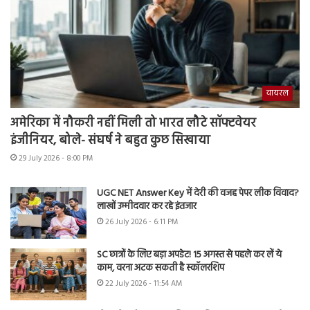
वायरल
अमेरिका में नौकरी नहीं मिली तो भारत लौटे सॉफ्टवेयर
इंजीनियर, बोले- संघर्ष ने बहुत कुछ सिखाया
29 July 2026 - 8:00 PM
UGC NET Answer Key में देरी की वजह पेपर लीक विवाद?
लाखों उम्मीदवार कर रहे इंतजार
26 July 2026 - 6:11 PM
SC छात्रों के लिए बड़ा अपडेट! 15 अगस्त से पहले कर लें ये
काम, वरना अटक सकती है स्कॉलरशिप
22 July 2026 - 11:54 AM