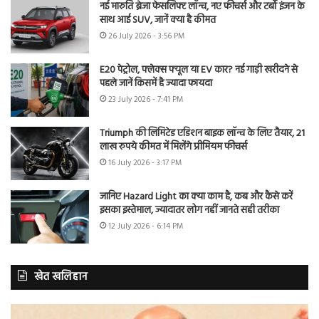
नई मारुति ब्रेजा फेसलिफ्ट लॉन्च, नए फीचर्स और टर्बो इंजन के
साथ आई SUV, जानें क्या है कीमत
26 July 2026 - 3:56 PM
E20 पेट्रोल, फ्लेक्स फ्यूल या EV कार? नई गाड़ी खरीदने से
पहले जानें किसमें है ज्यादा फायदा
23 July 2026 - 7:41 PM
Triumph की लिमिटेड एडिशन बाइक लॉन्च के लिए तैयार, 21
लाख रुपये कीमत में मिलेंगे प्रीमियम फीचर्स
16 July 2026 - 3:17 PM
जानिए Hazard Light का क्या काम है, कब और कैसे करें
इसका इस्तेमाल, ज्यादातर लोग नहीं जानते सही तरीका
12 July 2026 - 6:14 PM
खेत खलिहान