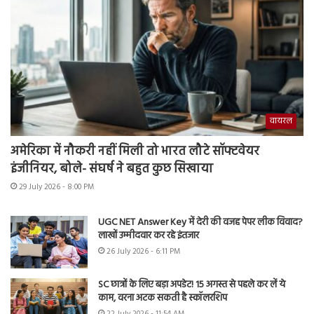
वायरल
अमेरिका में नौकरी नहीं मिली तो भारत लौटे सॉफ्टवेयर
इंजीनियर, बोले- संघर्ष ने बहुत कुछ सिखाया
29 July 2026 - 8:00 PM
UGC NET Answer Key में देरी की वजह पेपर लीक विवाद?
लाखों उम्मीदवार कर रहे इंतजार
26 July 2026 - 6:11 PM
SC छात्रों के लिए बड़ा अपडेट! 15 अगस्त से पहले कर लें ये
काम, वरना अटक सकती है स्कॉलरशिप
22 July 2026 - 11:54 AM