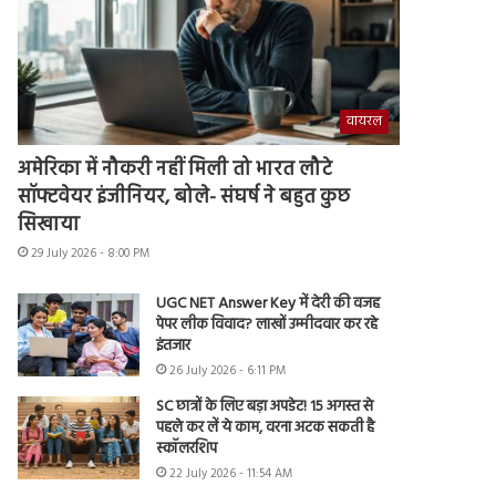
वायरल
अमेरिका में नौकरी नहीं मिली तो भारत लौटे
सॉफ्टवेयर इंजीनियर, बोले- संघर्ष ने बहुत कुछ
सिखाया
29 July 2026 - 8:00 PM
UGC NET Answer Key में देरी की वजह
पेपर लीक विवाद? लाखों उम्मीदवार कर रहे
इंतजार
26 July 2026 - 6:11 PM
SC छात्रों के लिए बड़ा अपडेट! 15 अगस्त से
पहले कर लें ये काम, वरना अटक सकती है
स्कॉलरशिप
22 July 2026 - 11:54 AM