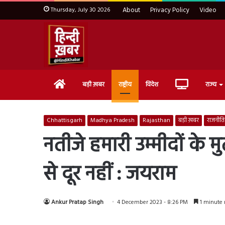
Thursday, July 30 2026
About
Privacy Policy
Video
Home
Live
बड़ी ख़बर
राष्ट्रीय
विदेश
राज्य
TV
Chhattisgarh
Madhya Pradesh
Rajasthan
बड़ी ख़बर
राजनीति
नतीजे हमारी उम्मीदों के म
से दूर नहीं : जयराम
Ankur Pratap Singh
4 December 2023 - 8:26 PM
1 minute 