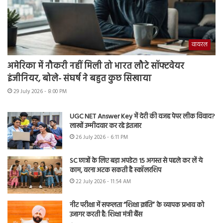
वायरल
अमेरिका में नौकरी नहीं मिली तो भारत लौटे सॉफ्टवेयर
इंजीनियर, बोले- संघर्ष ने बहुत कुछ सिखाया
29 July 2026 - 8:00 PM
UGC NET Answer Key में देरी की वजह पेपर लीक विवाद?
लाखों उम्मीदवार कर रहे इंतजार
26 July 2026 - 6:11 PM
SC छात्रों के लिए बड़ा अपडेट! 15 अगस्त से पहले कर लें ये
काम, वरना अटक सकती है स्कॉलरशिप
22 July 2026 - 11:54 AM
नीट परीक्षा में सफलता “शिक्षा क्रांति” के व्यापक प्रभाव को
उजागर करती है: शिक्षा मंत्री बैंस