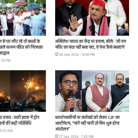
शन से घर लौट रहे दो बच्चों के
अखिलेश यादव का केंद्र पर हमला, बोले- ‘जो राम
ाले सत्यम पंडित को गिरफ्तार
मंदिर का चंदा नहीं बचा पाए, वे पेपर कैसे बचाएंगे’
रद्वाज
28 July 2026 - 4:08 PM
7:26 PM
ा तनाव : उत्तरी इराक में ड्रोन
प्रदर्शनकारियों पर कार्रवाई को लेकर CJP का
ानों की बढ़ी गतिविधि
अल्टीमेटम, “मांगें नहीं मानीं तो फिर शुरू होगा
आंदोलन”
10:51 AM
27 July 2026 - 7:20 PM