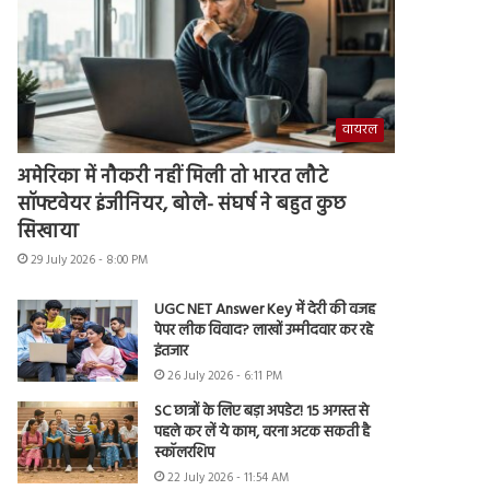
वायरल
अमेरिका में नौकरी नहीं मिली तो भारत लौटे
सॉफ्टवेयर इंजीनियर, बोले- संघर्ष ने बहुत कुछ
सिखाया
29 July 2026 - 8:00 PM
UGC NET Answer Key में देरी की वजह
पेपर लीक विवाद? लाखों उम्मीदवार कर रहे
इंतजार
26 July 2026 - 6:11 PM
SC छात्रों के लिए बड़ा अपडेट! 15 अगस्त से
पहले कर लें ये काम, वरना अटक सकती है
स्कॉलरशिप
22 July 2026 - 11:54 AM