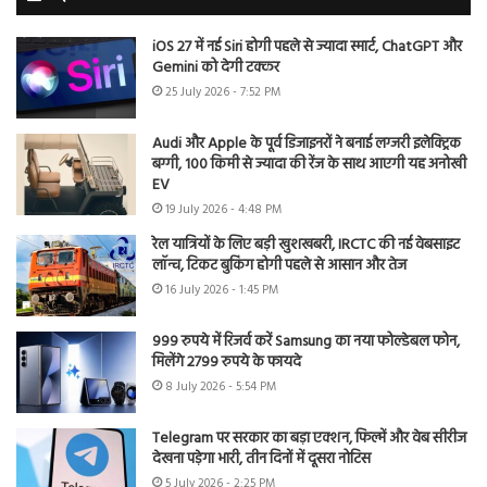
iOS 27 में नई Siri होगी पहले से ज्यादा स्मार्ट, ChatGPT और
Gemini को देगी टक्कर
25 July 2026 - 7:52 PM
Audi और Apple के पूर्व डिजाइनरों ने बनाई लग्जरी इलेक्ट्रिक
बग्गी, 100 किमी से ज्यादा की रेंज के साथ आएगी यह अनोखी
EV
19 July 2026 - 4:48 PM
रेल यात्रियों के लिए बड़ी खुशखबरी, IRCTC की नई वेबसाइट
लॉन्च, टिकट बुकिंग होगी पहले से आसान और तेज
16 July 2026 - 1:45 PM
999 रुपये में रिजर्व करें Samsung का नया फोल्डेबल फोन,
मिलेंगे 2799 रुपये के फायदे
8 July 2026 - 5:54 PM
Telegram पर सरकार का बड़ा एक्शन, फिल्में और वेब सीरीज
देखना पड़ेगा भारी, तीन दिनों में दूसरा नोटिस
5 July 2026 - 2:25 PM