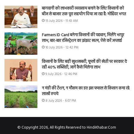
बागवानी को लाभकारी व्यवसाय बनाने के लिए किसानों को
बीज से बाजार तक पूरा सहयोग दिया जा रहा है: मोहिंदर भगत
15 July 2026 - 11:43 AM
Farmers ID Card बनेगा किसानों की पहचान, मिलेंगे भरपूर
लाभ, बार-बार रजिस्ट्रेशन का झंझट खत्म, ऐसे करें अप्लाई
10 July 2026 - 12:42 PM
किसानों के लिए बड़ी खुशखबरी, फूलों की खेती पर सरकार दे
रही 40% सब्सिडी, जानें कैसे मिलेगा लाभ
9 July 2026 - 12:46 PM
न मंडी की टेंशन, न मौसम का डर! इस फसल से किसान कमा रहे
लाखों रुपये
8 July 2026 - 6:07 PM
© Copyright 2026, All Rights Reserved to HindiKhabar.Com