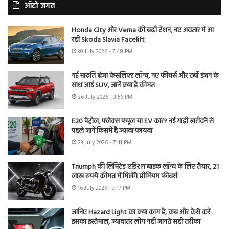
ऑटो जगत
Honda City और Verna की बढ़ी टेंशन, नए अवतार में आ
रही Skoda Slavia Facelift
30 July 2026 - 7:48 PM
नई मारुति ब्रेजा फेसलिफ्ट लॉन्च, नए फीचर्स और टर्बो इंजन के
साथ आई SUV, जानें क्या है कीमत
26 July 2026 - 3:56 PM
E20 पेट्रोल, फ्लेक्स फ्यूल या EV कार? नई गाड़ी खरीदने से
पहले जानें किसमें है ज्यादा फायदा
23 July 2026 - 7:41 PM
Triumph की लिमिटेड एडिशन बाइक लॉन्च के लिए तैयार, 21
लाख रुपये कीमत में मिलेंगे प्रीमियम फीचर्स
16 July 2026 - 3:17 PM
जानिए Hazard Light का क्या काम है, कब और कैसे करें
इसका इस्तेमाल, ज्यादातर लोग नहीं जानते सही तरीका