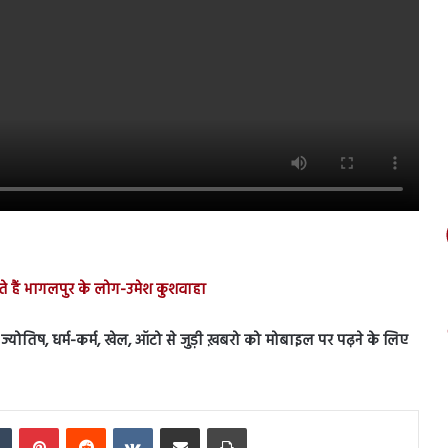
ते हैं भागलपुर के लोग-उमेश कुशवाहा
ेस, ज्योतिष, धर्म-कर्म, खेल, ऑटो से जुड़ी ख़बरो को मोबाइल पर पढ़ने के लिए
In
Tumblr
Pinterest
Reddit
VKontakte
Share via Email
Print