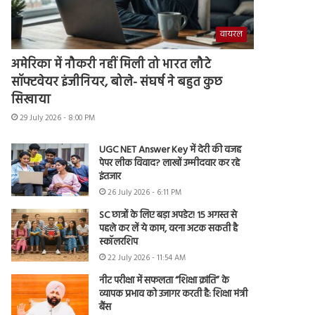
वायरल
अमेरिका में नौकरी नहीं मिली तो भारत लौटे
सॉफ्टवेयर इंजीनियर, बोले- संघर्ष ने बहुत कुछ
सिखाया
29 July 2026 - 8:00 PM
UGC NET Answer Key में देरी की वजह
पेपर लीक विवाद? लाखों उम्मीदवार कर रहे
इंतजार
26 July 2026 - 6:11 PM
SC छात्रों के लिए बड़ा अपडेट! 15 अगस्त से
पहले कर लें ये काम, वरना अटक सकती है
स्कॉलरशिप
22 July 2026 - 11:54 AM
नीट परीक्षा में सफलता “शिक्षा क्रांति” के
व्यापक प्रभाव को उजागर करती है: शिक्षा मंत्री
बैंस