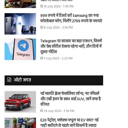
पहले से आसान और तेज
16 July 2026 - 1:45 PM
999 रुपये में रिजर्व करें Samsung का नया
फोल्डेबल फोन, मिलेंगे 2799 रुपये के फायदे
8 July 2026 - 5:54 PM
Telegram पर सरकार का बड़ा एक्शन, फिल्में
और वेब सीरीज देखना पड़ेगा भारी, तीन दिनों में
दूसरा नोटिस
5 July 2026 - 2:25 PM
ऑटो जगत
नई मारुति ब्रेजा फेसलिफ्ट लॉन्च, नए फीचर्स
और टर्बो इंजन के साथ आई SUV, जानें क्या है
कीमत
26 July 2026 - 3:56 PM
E20 पेट्रोल, फ्लेक्स फ्यूल या EV कार? नई
गाड़ी खरीदने से पहले जानें किसमें है ज्यादा