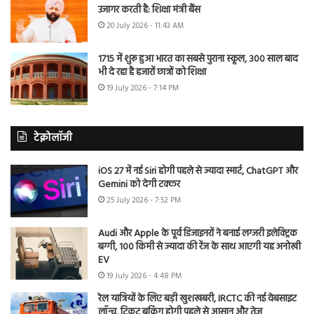
उजागर करती है: शिक्षा मंत्री बैंस
20 July 2026 - 11:43 AM
1715 में शुरू हुआ भारत का सबसे पुराना स्कूल, 300 साल बाद
भी दे रहा है हजारों छात्रों को शिक्षा
19 July 2026 - 7:14 PM
टेक्नोलॉजी
iOS 27 में नई Siri होगी पहले से ज्यादा स्मार्ट, ChatGPT और
Gemini को देगी टक्कर
25 July 2026 - 7:52 PM
Audi और Apple के पूर्व डिजाइनरों ने बनाई लग्जरी इलेक्ट्रिक
बग्गी, 100 किमी से ज्यादा की रेंज के साथ आएगी यह अनोखी
EV
19 July 2026 - 4:48 PM
रेल यात्रियों के लिए बड़ी खुशखबरी, IRCTC की नई वेबसाइट
लॉन्च, टिकट बुकिंग होगी पहले से आसान और तेज