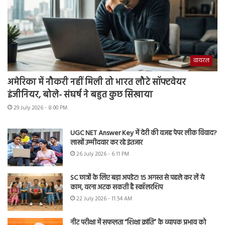
वायरल
अमेरिका में नौकरी नहीं मिली तो भारत लौटे सॉफ्टवेयर
इंजीनियर, बोले- संघर्ष ने बहुत कुछ सिखाया
29 July 2026 - 8:00 PM
UGC NET Answer Key में देरी की वजह पेपर लीक विवाद?
लाखों उम्मीदवार कर रहे इंतजार
26 July 2026 - 6:11 PM
SC छात्रों के लिए बड़ा अपडेट! 15 अगस्त से पहले कर लें ये
काम, वरना अटक सकती है स्कॉलरशिप
22 July 2026 - 11:54 AM
नीट परीक्षा में सफलता “शिक्षा क्रांति” के व्यापक प्रभाव को