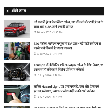
ऑटो जगत
नई मारुति ब्रेजा फेसलिफ्ट लॉन्च, नए फीचर्स और टर्बो इंजन के
साथ आई SUV, जानें क्या है कीमत
26 July 2026 - 3:56 PM
E20 पेट्रोल, फ्लेक्स फ्यूल या EV कार? नई गाड़ी खरीदने से
पहले जानें किसमें है ज्यादा फायदा
23 July 2026 - 7:41 PM
Triumph की लिमिटेड एडिशन बाइक लॉन्च के लिए तैयार, 21
लाख रुपये कीमत में मिलेंगे प्रीमियम फीचर्स
16 July 2026 - 3:17 PM
जानिए Hazard Light का क्या काम है, कब और कैसे करें
इसका इस्तेमाल, ज्यादातर लोग नहीं जानते सही तरीका
12 July 2026 - 6:14 PM