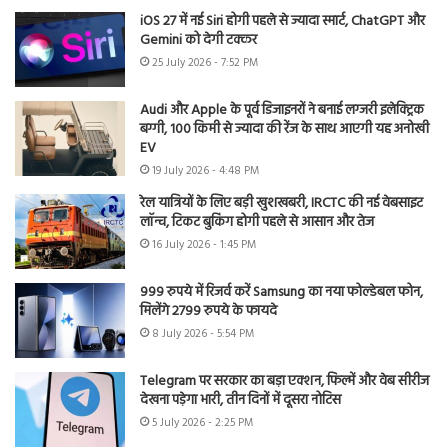
iOS 27 में नई Siri होगी पहले से ज्यादा स्मार्ट, ChatGPT और
Gemini को देगी टक्कर
25 July 2026 - 7:52 PM
Audi और Apple के पूर्व डिजाइनरों ने बनाई लग्जरी इलेक्ट्रिक
बग्गी, 100 किमी से ज्यादा की रेंज के साथ आएगी यह अनोखी
EV
19 July 2026 - 4:48 PM
रेल यात्रियों के लिए बड़ी खुशखबरी, IRCTC की नई वेबसाइट
लॉन्च, टिकट बुकिंग होगी पहले से आसान और तेज
16 July 2026 - 1:45 PM
999 रुपये में रिजर्व करें Samsung का नया फोल्डेबल फोन,
मिलेंगे 2799 रुपये के फायदे
8 July 2026 - 5:54 PM
Telegram पर सरकार का बड़ा एक्शन, फिल्में और वेब सीरीज
देखना पड़ेगा भारी, तीन दिनों में दूसरा नोटिस
5 July 2026 - 2:25 PM