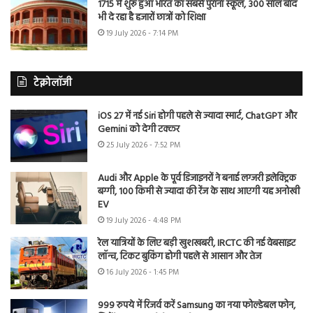
1715 में शुरू हुआ भारत का सबसे पुराना स्कूल, 300 साल बाद
भी दे रहा है हजारों छात्रों को शिक्षा
19 July 2026 - 7:14 PM
टेक्नोलॉजी
iOS 27 में नई Siri होगी पहले से ज्यादा स्मार्ट, ChatGPT और
Gemini को देगी टक्कर
25 July 2026 - 7:52 PM
Audi और Apple के पूर्व डिजाइनरों ने बनाई लग्जरी इलेक्ट्रिक
बग्गी, 100 किमी से ज्यादा की रेंज के साथ आएगी यह अनोखी
EV
19 July 2026 - 4:48 PM
रेल यात्रियों के लिए बड़ी खुशखबरी, IRCTC की नई वेबसाइट
लॉन्च, टिकट बुकिंग होगी पहले से आसान और तेज
16 July 2026 - 1:45 PM
999 रुपये में रिजर्व करें Samsung का नया फोल्डेबल फोन,