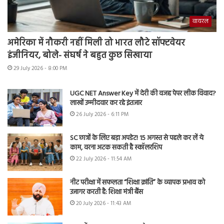
वायरल
अमेरिका में नौकरी नहीं मिली तो भारत लौटे सॉफ्टवेयर
इंजीनियर, बोले- संघर्ष ने बहुत कुछ सिखाया
29 July 2026 - 8:00 PM
UGC NET Answer Key में देरी की वजह पेपर लीक विवाद?
लाखों उम्मीदवार कर रहे इंतजार
26 July 2026 - 6:11 PM
SC छात्रों के लिए बड़ा अपडेट! 15 अगस्त से पहले कर लें ये
काम, वरना अटक सकती है स्कॉलरशिप
22 July 2026 - 11:54 AM
नीट परीक्षा में सफलता “शिक्षा क्रांति” के व्यापक प्रभाव को
उजागर करती है: शिक्षा मंत्री बैंस
20 July 2026 - 11:43 AM