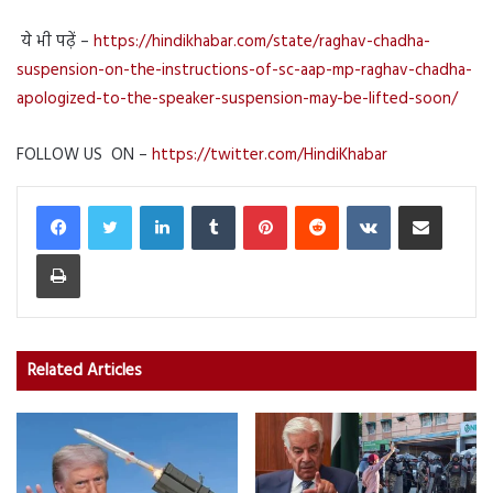
ये भी पढ़ें –
https://hindikhabar.com/state/raghav-chadha-
suspension-on-the-instructions-of-sc-aap-mp-raghav-chadha-
apologized-to-the-speaker-suspension-may-be-lifted-soon/
FOLLOW US ON –
https://twitter.com/HindiKhabar
LinkedIn
Tumblr
Pinterest
Reddit
VKontakte
Share via Email
Print
Related Articles