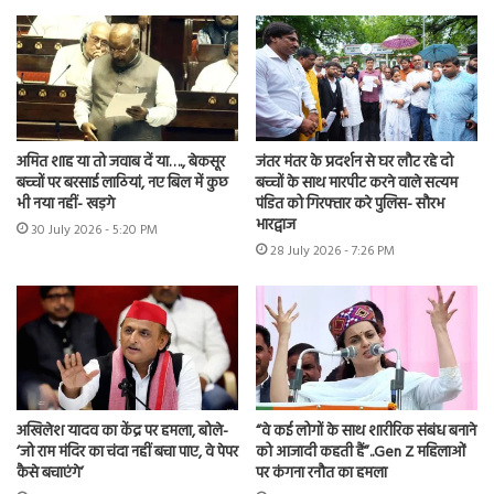
अमित शाह या तो जवाब दें या…., बेकसूर
जंतर मंतर के प्रदर्शन से घर लौट रहे दो
बच्चों पर बरसाई लाठियां, नए बिल में कुछ
बच्चों के साथ मारपीट करने वाले सत्यम
भी नया नहीं- खड़गे
पंडित को गिरफ्तार करे पुलिस- सौरभ
भारद्वाज
30 July 2026 - 5:20 PM
28 July 2026 - 7:26 PM
अखिलेश यादव का केंद्र पर हमला, बोले-
“वे कई लोगों के साथ शारीरिक संबंध बनाने
‘जो राम मंदिर का चंदा नहीं बचा पाए, वे पेपर
को आजादी कहती हैं”..Gen Z महिलाओं
कैसे बचाएंगे’
पर कंगना रनौत का हमला