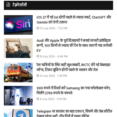
टेक्नोलॉजी
iOS 27 में नई Siri होगी पहले से ज्यादा स्मार्ट, ChatGPT और
Gemini को देगी टक्कर
25 July 2026 - 7:52 PM
Audi और Apple के पूर्व डिजाइनरों ने बनाई लग्जरी इलेक्ट्रिक
बग्गी, 100 किमी से ज्यादा की रेंज के साथ आएगी यह अनोखी
EV
19 July 2026 - 4:48 PM
रेल यात्रियों के लिए बड़ी खुशखबरी, IRCTC की नई वेबसाइट
लॉन्च, टिकट बुकिंग होगी पहले से आसान और तेज
16 July 2026 - 1:45 PM
999 रुपये में रिजर्व करें Samsung का नया फोल्डेबल फोन,
मिलेंगे 2799 रुपये के फायदे
8 July 2026 - 5:54 PM
Telegram पर सरकार का बड़ा एक्शन, फिल्में और वेब सीरीज
देखना पड़ेगा भारी, तीन दिनों में दूसरा नोटिस