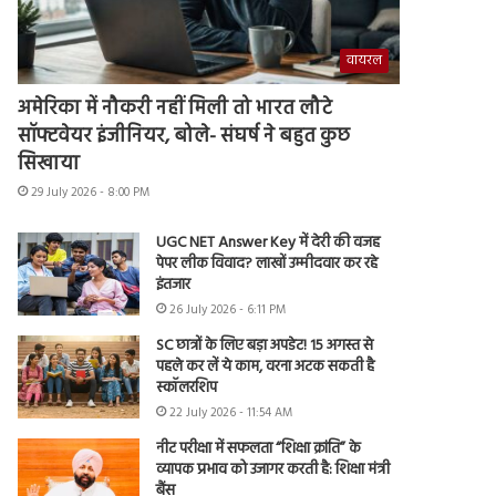
वायरल
अमेरिका में नौकरी नहीं मिली तो भारत लौटे
सॉफ्टवेयर इंजीनियर, बोले- संघर्ष ने बहुत कुछ
सिखाया
29 July 2026 - 8:00 PM
UGC NET Answer Key में देरी की वजह
पेपर लीक विवाद? लाखों उम्मीदवार कर रहे
इंतजार
26 July 2026 - 6:11 PM
SC छात्रों के लिए बड़ा अपडेट! 15 अगस्त से
पहले कर लें ये काम, वरना अटक सकती है
स्कॉलरशिप
22 July 2026 - 11:54 AM
नीट परीक्षा में सफलता “शिक्षा क्रांति” के
व्यापक प्रभाव को उजागर करती है: शिक्षा मंत्री
बैंस