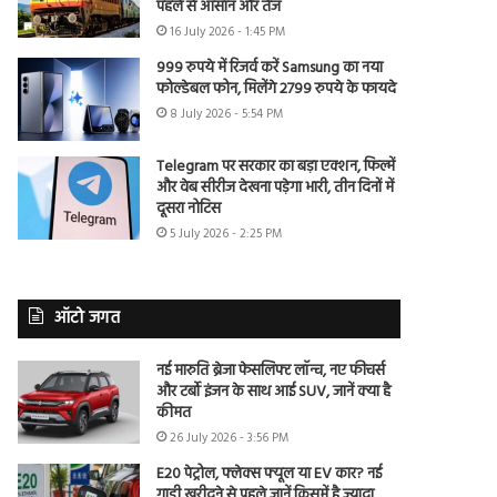
पहले से आसान और तेज
16 July 2026 - 1:45 PM
999 रुपये में रिजर्व करें Samsung का नया
फोल्डेबल फोन, मिलेंगे 2799 रुपये के फायदे
8 July 2026 - 5:54 PM
Telegram पर सरकार का बड़ा एक्शन, फिल्में
और वेब सीरीज देखना पड़ेगा भारी, तीन दिनों में
दूसरा नोटिस
5 July 2026 - 2:25 PM
ऑटो जगत
नई मारुति ब्रेजा फेसलिफ्ट लॉन्च, नए फीचर्स
और टर्बो इंजन के साथ आई SUV, जानें क्या है
कीमत
26 July 2026 - 3:56 PM
E20 पेट्रोल, फ्लेक्स फ्यूल या EV कार? नई
गाड़ी खरीदने से पहले जानें किसमें है ज्यादा