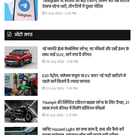
Telegram पर सरकार का बड़ा एक्शन, फिल्में और वेब सीरीज
देखना पड़ेगा भारी, तीन दिनों में दूसरा नोटिस
5 July 2026 - 2:25 PM
ऑटो जगत
नई मारुति ब्रेजा फेसलिफ्ट लॉन्च, नए फीचर्स और टर्बो इंजन के
साथ आई SUV, जानें क्या है कीमत
26 July 2026 - 3:56 PM
E20 पेट्रोल, फ्लेक्स फ्यूल या EV कार? नई गाड़ी खरीदने से
पहले जानें किसमें है ज्यादा फायदा
23 July 2026 - 7:41 PM
Triumph की लिमिटेड एडिशन बाइक लॉन्च के लिए तैयार, 21
लाख रुपये कीमत में मिलेंगे प्रीमियम फीचर्स
16 July 2026 - 3:17 PM
जानिए Hazard Light का क्या काम है, कब और कैसे करें