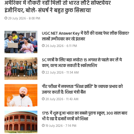
अमेरिका में नौकरी नहीं मिली तो भारत लौटे सॉफ्टवेयर
इंजीनियर, बोले- संघर्ष ने बहुत कुछ सिखाया
29 July 2026 - 8:00 PM
UGC NET Answer Key में देरी की वजह पेपर लीक विवाद?
लाखों उम्मीदवार कर रहे इंतजार
26 July 2026 - 6:11 PM
SC छात्रों के लिए बड़ा अपडेट! 15 अगस्त से पहले कर लें ये
काम, वरना अटक सकती है स्कॉलरशिप
22 July 2026 - 11:54 AM
नीट परीक्षा में सफलता “शिक्षा क्रांति” के व्यापक प्रभाव को
उजागर करती है: शिक्षा मंत्री बैंस
20 July 2026 - 11:43 AM
1715 में शुरू हुआ भारत का सबसे पुराना स्कूल, 300 साल बाद
भी दे रहा है हजारों छात्रों को शिक्षा
19 July 2026 - 7:14 PM