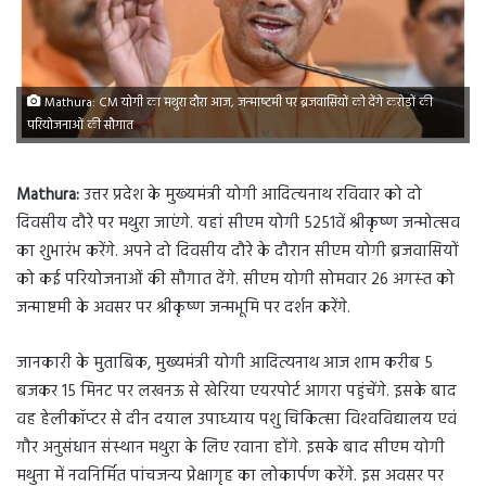
Mathura: CM योगी का मथुरा दौरा आज, जन्‍माष्‍टमी पर ब्रजवासियों को देंगे करोड़ों की
परियोजनाओं की सौगात
Mathura:
उत्तर प्रदेश के मुख्‍यमंत्री योगी आदित्‍यनाथ रविवार को दो
दिवसीय दौरे पर मथुरा जाएंगे. यहां सीएम योगी 5251वें श्रीकृष्‍ण जन्‍मोत्‍सव
का शुभारंभ करेंगे. अपने दो दिवसीय दौरे के दौरान सीएम योगी ब्रजवासियों
को कई परियोजनाओं की सौगात देंगे. सीएम योगी सोमवार 26 अगस्‍त को
जन्माष्टमी के अवसर पर श्रीकृष्‍ण जन्‍मभूमि पर दर्शन करेंगे.
जानकारी के मुताबिक, मुख्यमंत्री योगी आदित्यनाथ आज शाम करीब 5
बजकर 15 मिनट पर लखनऊ से खेरिया एयरपोर्ट आगरा पहुंचेंगे. इसके बाद
वह हेलीकॉप्‍टर से दीन दयाल उपाध्‍याय पशु चिकित्‍सा विश्‍वविद्यालय एवं
गौर अनुसंधान संस्‍थान मथुरा के लिए रवाना होंगे. इसके बाद सीएम योगी
मथुना में नवनिर्मित पांचजन्य प्रेक्षागृह का लोकार्पण करेंगे. इस अवसर पर