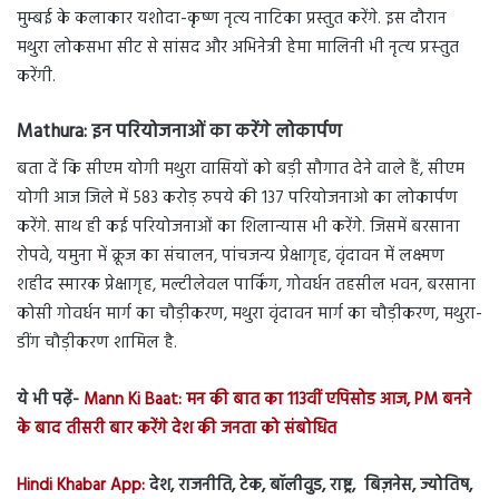
मुम्बई के कलाकार यशोदा-कृष्ण नृत्य नाटिका प्रस्तुत करेंगे. इस दौरान
मथुरा लोकसभा सीट से सांसद और अभिनेत्री हेमा मालिनी भी नृत्‍य प्रस्‍तुत
करेंगी.
Mathura:
इन परियोजनाओं का करेंगे लोकार्पण
बता दें कि सीएम योगी मथुरा वासियों को बड़ी सौगात देने वाले हैं, सीएम
योगी आज जिले में 583 करोड़ रुपये की 137 परियोजनाओ का लोकार्पण
करेंगे. साथ ही कई परियोजनाओं का शिलान्‍यास भी करेंगे. जिसमें बरसाना
रोपवे, यमुना में क्रूज का संचालन, पांचजन्य प्रेक्षागृह, वृंदावन में लक्ष्मण
शहीद स्मारक प्रेक्षागृह, मल्टीलेवल पार्किंग, गोवर्धन तहसील भवन, बरसाना
कोसी गोवर्धन मार्ग का चौड़ीकरण, मथुरा वृंदावन मार्ग का चौड़ीकरण, मथुरा-
डींग चौड़ीकरण शामिल है.
ये भी पढ़ें-
Mann Ki Baat: मन की बात का 113वीं एपिसोड आज, PM बनने
के बाद तीसरी बार करेंगे देश की जनता को संबोधित
Hindi Khabar App:
देश, राजनीति, टेक, बॉलीवुड, राष्ट्र, बिज़नेस, ज्योतिष,