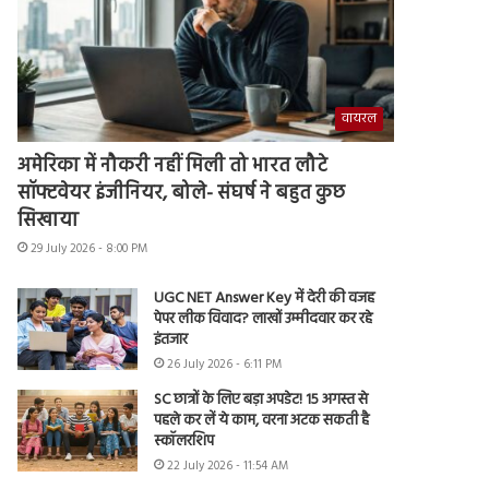
वायरल
अमेरिका में नौकरी नहीं मिली तो भारत लौटे
सॉफ्टवेयर इंजीनियर, बोले- संघर्ष ने बहुत कुछ
सिखाया
29 July 2026 - 8:00 PM
UGC NET Answer Key में देरी की वजह
पेपर लीक विवाद? लाखों उम्मीदवार कर रहे
इंतजार
26 July 2026 - 6:11 PM
SC छात्रों के लिए बड़ा अपडेट! 15 अगस्त से
पहले कर लें ये काम, वरना अटक सकती है
स्कॉलरशिप
22 July 2026 - 11:54 AM