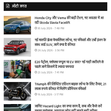
ऑटो जगत
Honda City और Verna की बढ़ी टेंशन, नए अवतार में आ
रही Skoda Slavia Facelift
30 July 2026 - 7:48 PM
नई मारुति ब्रेजा फेसलिफ्ट लॉन्च, नए फीचर्स और टर्बो इंजन के
साथ आई SUV, जानें क्या है कीमत
26 July 2026 - 3:56 PM
E20 पेट्रोल, फ्लेक्स फ्यूल या EV कार? नई गाड़ी खरीदने से
पहले जानें किसमें है ज्यादा फायदा
23 July 2026 - 7:41 PM
Triumph की लिमिटेड एडिशन बाइक लॉन्च के लिए तैयार, 21
लाख रुपये कीमत में मिलेंगे प्रीमियम फीचर्स
16 July 2026 - 3:17 PM
जानिए Hazard Light का क्या काम है, कब और कैसे करें