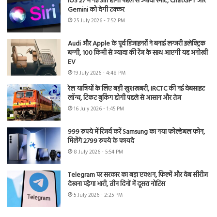
iOS 27 में नई Siri होगी पहले से ज्यादा स्मार्ट, ChatGPT और
Gemini को देगी टक्कर
25 July 2026 - 7:52 PM
Audi और Apple के पूर्व डिजाइनरों ने बनाई लग्जरी इलेक्ट्रिक
बग्गी, 100 किमी से ज्यादा की रेंज के साथ आएगी यह अनोखी
EV
19 July 2026 - 4:48 PM
रेल यात्रियों के लिए बड़ी खुशखबरी, IRCTC की नई वेबसाइट
लॉन्च, टिकट बुकिंग होगी पहले से आसान और तेज
16 July 2026 - 1:45 PM
999 रुपये में रिजर्व करें Samsung का नया फोल्डेबल फोन,
मिलेंगे 2799 रुपये के फायदे
8 July 2026 - 5:54 PM
Telegram पर सरकार का बड़ा एक्शन, फिल्में और वेब सीरीज
देखना पड़ेगा भारी, तीन दिनों में दूसरा नोटिस
5 July 2026 - 2:25 PM