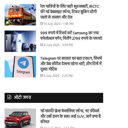
रेल यात्रियों के लिए बड़ी खुशखबरी, IRCTC
की नई वेबसाइट लॉन्च, टिकट बुकिंग होगी
पहले से आसान और तेज
16 July 2026 - 1:45 PM
999 रुपये में रिजर्व करें Samsung का नया
फोल्डेबल फोन, मिलेंगे 2799 रुपये के फायदे
8 July 2026 - 5:54 PM
Telegram पर सरकार का बड़ा एक्शन, फिल्में
और वेब सीरीज देखना पड़ेगा भारी, तीन दिनों में
दूसरा नोटिस
5 July 2026 - 2:25 PM
ऑटो जगत
नई मारुति ब्रेजा फेसलिफ्ट लॉन्च, नए फीचर्स
और टर्बो इंजन के साथ आई SUV, जानें क्या है
कीमत