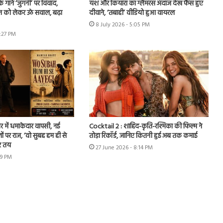
े गाने ‘जुगनी’ पर विवाद,
यश और कियारा का ग्लैमरस अंदाज देख फैंस हुए
न को लेकर उठे सवाल, बढ़ा
दीवाने, ‘तबाही’ वीडियो हुआ वायरल
8 July 2026 - 5:05 PM
7:27 PM
र में धमाकेदार वापसी, नई
Cocktail 2 : शाहिद-कृति-रश्मिका की फिल्म ने
ों पर राज, ‘वो सुबह हम ही से
तोड़ा रिकॉर्ड, जानिए कितनी हुई अब तक कमाई
र तय
27 June 2026 - 8:14 PM
49 PM