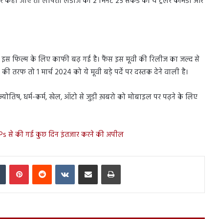
र कहा जाए तो लापता लेडीज का 2 मिनट 25 सेकेंड का ये ट्रेलर कॉमेडी और
ंट इस फिल्म के लिए काफी बढ़ गई है। फैंस इस मूवी की रिलीज का जल्द से
की तरफ तो 1 मार्च 2024 को ये मूवी बड़े पर्दे पर दस्तक देने वाली है।
स, ज्योतिष, धर्म-कर्म, खेल, ऑटो से जुड़ी ख़बरो को मोबाइल पर पढ़ने के लिए
s से की गई कुछ दिन इंतजार करने की अपील
In
Tumblr
Pinterest
Reddit
VKontakte
Share via Email
Print