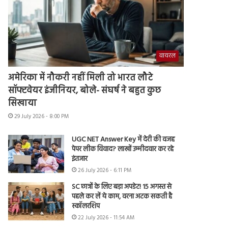
वायरल
अमेरिका में नौकरी नहीं मिली तो भारत लौटे
सॉफ्टवेयर इंजीनियर, बोले- संघर्ष ने बहुत कुछ
सिखाया
29 July 2026 - 8:00 PM
UGC NET Answer Key में देरी की वजह
पेपर लीक विवाद? लाखों उम्मीदवार कर रहे
इंतजार
26 July 2026 - 6:11 PM
SC छात्रों के लिए बड़ा अपडेट! 15 अगस्त से
पहले कर लें ये काम, वरना अटक सकती है
स्कॉलरशिप
22 July 2026 - 11:54 AM