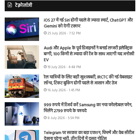
टेक्नोलॉजी
iOS 27 में नई Siri होगी पहले से ज्यादा स्मार्ट, ChatGPT और
Gemini को देगी टक्कर
25 July 2026 - 7:52 PM
Audi और Apple के पूर्व डिजाइनरों ने बनाई लग्जरी इलेक्ट्रिक
बग्गी, 100 किमी से ज्यादा की रेंज के साथ आएगी यह अनोखी
EV
19 July 2026 - 4:48 PM
रेल यात्रियों के लिए बड़ी खुशखबरी, IRCTC की नई वेबसाइट
लॉन्च, टिकट बुकिंग होगी पहले से आसान और तेज
16 July 2026 - 1:45 PM
999 रुपये में रिजर्व करें Samsung का नया फोल्डेबल फोन,
मिलेंगे 2799 रुपये के फायदे
8 July 2026 - 5:54 PM
Telegram पर सरकार का बड़ा एक्शन, फिल्में और वेब सीरीज
देखना पड़ेगा भारी, तीन दिनों में दूसरा नोटिस