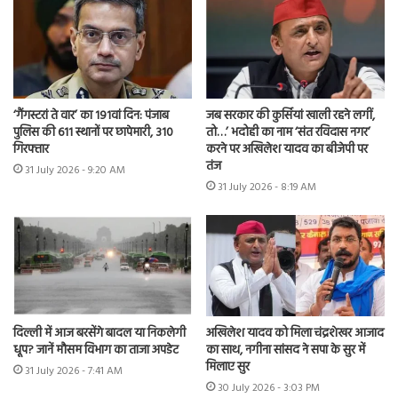
‘गैंगस्टरां ते वार’ का 191वां दिन: पंजाब
जब सरकार की कुर्सियां खाली रहने लगीं,
पुलिस की 611 स्थानों पर छापेमारी, 310
तो…’ भदोही का नाम ‘संत रविदास नगर’
गिरफ्तार
करने पर अखिलेश यादव का बीजेपी पर
तंज
31 July 2026 - 9:20 AM
31 July 2026 - 8:19 AM
दिल्ली में आज बरसेंगे बादल या निकलेगी
अखिलेश यादव को मिला चंद्रशेखर आजाद
धूप? जानें मौसम विभाग का ताजा अपडेट
का साथ, नगीना सांसद ने सपा के सुर में
मिलाए सुर
31 July 2026 - 7:41 AM
30 July 2026 - 3:03 PM