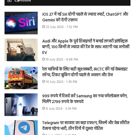
टेक्नोलॉजी
iOS 27 में नई Siri होगी पहले से ज्यादा स्मार्ट, ChatGPT और
Gemini को देगी टक्कर
25 July 2026 - 7:52 PM
Audi और Apple के पूर्व डिजाइनरों ने बनाई लग्जरी इलेक्ट्रिक
बग्गी, 100 किमी से ज्यादा की रेंज के साथ आएगी यह अनोखी
EV
19 July 2026 - 4:48 PM
रेल यात्रियों के लिए बड़ी खुशखबरी, IRCTC की नई वेबसाइट
लॉन्च, टिकट बुकिंग होगी पहले से आसान और तेज
16 July 2026 - 1:45 PM
999 रुपये में रिजर्व करें Samsung का नया फोल्डेबल फोन,
मिलेंगे 2799 रुपये के फायदे
8 July 2026 - 5:54 PM
Telegram पर सरकार का बड़ा एक्शन, फिल्में और वेब सीरीज
देखना पड़ेगा भारी, तीन दिनों में दूसरा नोटिस