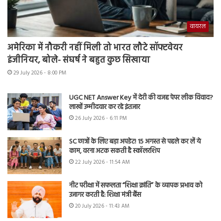
वायरल
अमेरिका में नौकरी नहीं मिली तो भारत लौटे सॉफ्टवेयर
इंजीनियर, बोले- संघर्ष ने बहुत कुछ सिखाया
29 July 2026 - 8:00 PM
UGC NET Answer Key में देरी की वजह पेपर लीक विवाद?
लाखों उम्मीदवार कर रहे इंतजार
26 July 2026 - 6:11 PM
SC छात्रों के लिए बड़ा अपडेट! 15 अगस्त से पहले कर लें ये
काम, वरना अटक सकती है स्कॉलरशिप
22 July 2026 - 11:54 AM
नीट परीक्षा में सफलता “शिक्षा क्रांति” के व्यापक प्रभाव को
उजागर करती है: शिक्षा मंत्री बैंस
20 July 2026 - 11:43 AM