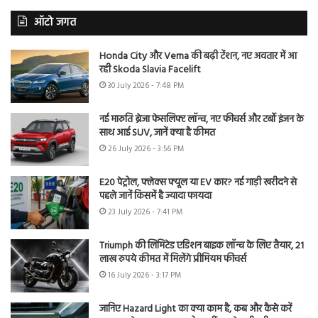
ऑटो जगत
Honda City और Verna की बढ़ी टेंशन, नए अवतार में आ
रही Skoda Slavia Facelift
30 July 2026 - 7:48 PM
नई मारुति ब्रेजा फेसलिफ्ट लॉन्च, नए फीचर्स और टर्बो इंजन के
साथ आई SUV, जानें क्या है कीमत
26 July 2026 - 3:56 PM
E20 पेट्रोल, फ्लेक्स फ्यूल या EV कार? नई गाड़ी खरीदने से
पहले जानें किसमें है ज्यादा फायदा
23 July 2026 - 7:41 PM
Triumph की लिमिटेड एडिशन बाइक लॉन्च के लिए तैयार, 21
लाख रुपये कीमत में मिलेंगे प्रीमियम फीचर्स
16 July 2026 - 3:17 PM
जानिए Hazard Light का क्या काम है, कब और कैसे करें