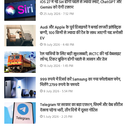
iOS 27 में नई Siri होगी पहले से ज्यादा स्मार्ट, ChatGPT और
Gemini को देगी टक्कर
25 July 2026 - 7:52 PM
Audi और Apple के पूर्व डिजाइनरों ने बनाई लग्जरी इलेक्ट्रिक
बग्गी, 100 किमी से ज्यादा की रेंज के साथ आएगी यह अनोखी
EV
19 July 2026 - 4:48 PM
रेल यात्रियों के लिए बड़ी खुशखबरी, IRCTC की नई वेबसाइट
लॉन्च, टिकट बुकिंग होगी पहले से आसान और तेज
16 July 2026 - 1:45 PM
999 रुपये में रिजर्व करें Samsung का नया फोल्डेबल फोन,
मिलेंगे 2799 रुपये के फायदे
8 July 2026 - 5:54 PM
Telegram पर सरकार का बड़ा एक्शन, फिल्में और वेब सीरीज
देखना पड़ेगा भारी, तीन दिनों में दूसरा नोटिस
5 July 2026 - 2:25 PM