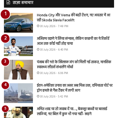
ताज़ा समाचार
Honda City और Verna की बढ़ी टेंशन, नए अवतार में आ
रही Skoda Slavia Facelift
30 July 2026 - 7:48 PM
अजिंक्य रहाणे ने लिया संन्यास, लेकिन कप्तानी का ये रिकॉर्ड
आज तक कोई नहीं तोड़ पाया
30 July 2026 - 6:40 PM
पंजाब की नशे के खिलाफ जंग को मिली नई ताकत, मानसिक
स्वास्थ्य लीडर्स संभालेंगे मोर्चा
30 July 2026 - 6:06 PM
ईरान-अमेरिका तनाव का असर अब मिस्र तक, दमियाता पोर्ट पर
ड्रोन हमले से गैस टैंकर में लगी आग
30 July 2026 - 5:42 PM
अमित शाह या तो जवाब दें या…., बेकसूर बच्चों पर बरसाई
लाठियां, नए बिल में कुछ भी नया नहीं- खड़गे