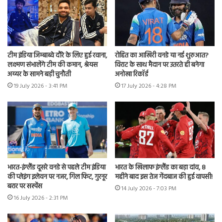
टीम इंडिया जिम्बाब्वे दौरे के लिए हुई रवाना,
रोहित का आखिरी वनडे या नई शुरुआत?
लक्ष्मण संभालेंगे टीम की कमान, श्रेयस
विराट के साथ मैदान पर उतरते ही बनेगा
अय्यर के सामने बड़ी चुनौती
अनोखा रिकॉर्ड
19 July 2026 - 3:41 PM
17 July 2026 - 4:28 PM
भारत-इंग्लैंड दूसरे वनडे से पहले टीम इंडिया
भारत के खिलाफ इंग्लैंड का बड़ा दांव, 8
की प्लेइंग इलेवन पर नजर, गिल फिट, गुरनूर
महीने बाद इस तेज गेंदबाज की हुई वापसी!
बरार पर सस्पेंस
14 July 2026 - 7:03 PM
16 July 2026 - 2:31 PM