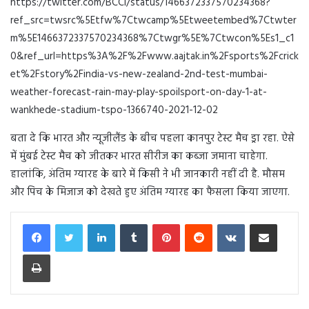
https://twitter.com/BCCI/status/1466372337570234368?
ref_src=twsrc%5Etfw%7Ctwcamp%5Etweetembed%7Ctwter
m%5E1466372337570234368%7Ctwgr%5E%7Ctwcon%5Es1_c1
0&ref_url=https%3A%2F%2Fwww.aajtak.in%2Fsports%2Fcrick
et%2Fstory%2Findia-vs-new-zealand-2nd-test-mumbai-
weather-forecast-rain-may-play-spoilsport-on-day-1-at-
wankhede-stadium-tspo-1366740-2021-12-02
बता दे कि भारत और न्यूजीलैंड के बीच पहला कानपुर टेस्ट मैच ड्रा रहा. ऐसे
में मुंबई टेस्ट मैच को जीतकर भारत सीरीज का कब्जा जमाना चाहेगा.
हालांकि, अंतिम ग्यारह के बारे में किसी ने भी जानकारी नहीं दी है. मौसम
और पिच के मिजाज को देखते हुए अंतिम ग्यारह का फैसला किया जाएगा.
LinkedIn
Tumblr
Pinterest
Reddit
VKontakte
Share via Email
Print