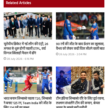
Related Articles
यूरोपीय क्रिकेट में नई लीग की एंट्री, 26
90 रनों की जीत के बाद ईशान का खुलासा,
अगस्त से शुरू होगी पहली ETPL, कई
वैभव को लेकर कही दिल जीतने वाली बात
दिग्गज खिलाड़ी मैदान में होंगे
26 July 2026 - 2:04 PM
28 July 2026 - 6:16 PM
भारत बनाम जिम्बाब्वे पहला T20, जिम्बाब्वे
टीम इंडिया जिम्बाब्वे दौरे के लिए हुई रवाना,
ने बनाए 125 रन, Team India को जीत के
लक्ष्मण संभालेंगे टीम की कमान, श्रेयस
लिए 126 रनों का लक्ष्य
अय्यर के सामने बड़ी चुनौती