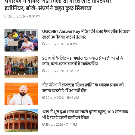
अमेरिका में नौकरी नहीं मिली तो भारत लौटे सॉफ्टवेयर
इंजीनियर, बोले- संघर्ष ने बहुत कुछ सिखाया
29 July 2026 - 8:00 PM
UGC NET Answer Key में देरी की वजह पेपर लीक विवाद?
लाखों उम्मीदवार कर रहे इंतजार
26 July 2026 - 6:11 PM
SC छात्रों के लिए बड़ा अपडेट! 15 अगस्त से पहले कर लें ये
काम, वरना अटक सकती है स्कॉलरशिप
22 July 2026 - 11:54 AM
नीट परीक्षा में सफलता “शिक्षा क्रांति” के व्यापक प्रभाव को
उजागर करती है: शिक्षा मंत्री बैंस
20 July 2026 - 11:43 AM
1715 में शुरू हुआ भारत का सबसे पुराना स्कूल, 300 साल बाद
भी दे रहा है हजारों छात्रों को शिक्षा
19 July 2026 - 7:14 PM