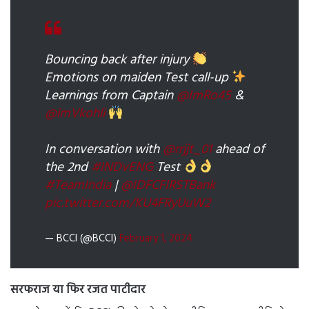
Bouncing back after injury
Emotions on maiden Test call-up
Learnings from Captain
@ImRo45
&
@imVkohli
In conversation with
@rrjjt_01
ahead of
the 2nd
#INDvENG
Test
#TeamIndia
|
@IDFCFIRSTBank
pic.twitter.com/KU4FRyUuW2
— BCCI (@BCCI)
February 1, 2024
सरफराज या फिर रजत पाटीदार