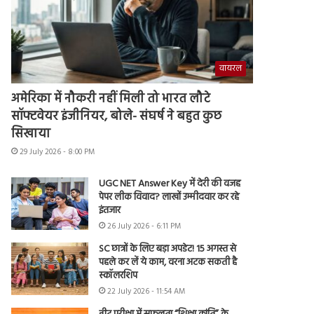
वायरल
अमेरिका में नौकरी नहीं मिली तो भारत लौटे
सॉफ्टवेयर इंजीनियर, बोले- संघर्ष ने बहुत कुछ
सिखाया
29 July 2026 - 8:00 PM
UGC NET Answer Key में देरी की वजह
पेपर लीक विवाद? लाखों उम्मीदवार कर रहे
इंतजार
26 July 2026 - 6:11 PM
SC छात्रों के लिए बड़ा अपडेट! 15 अगस्त से
पहले कर लें ये काम, वरना अटक सकती है
स्कॉलरशिप
22 July 2026 - 11:54 AM