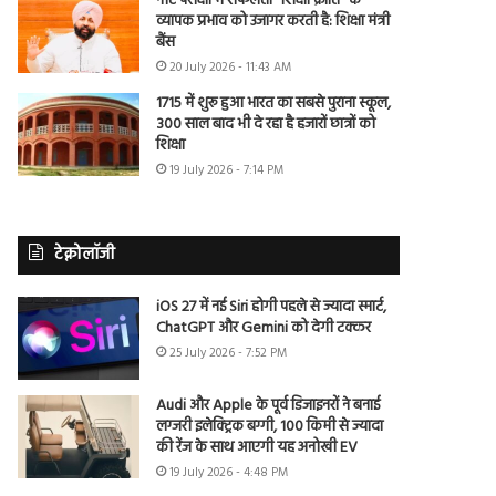
नीट परीक्षा में सफलता “शिक्षा क्रांति” के
व्यापक प्रभाव को उजागर करती है: शिक्षा मंत्री
बैंस
20 July 2026 - 11:43 AM
1715 में शुरू हुआ भारत का सबसे पुराना स्कूल,
300 साल बाद भी दे रहा है हजारों छात्रों को
शिक्षा
19 July 2026 - 7:14 PM
टेक्नोलॉजी
iOS 27 में नई Siri होगी पहले से ज्यादा स्मार्ट,
ChatGPT और Gemini को देगी टक्कर
25 July 2026 - 7:52 PM
Audi और Apple के पूर्व डिजाइनरों ने बनाई
लग्जरी इलेक्ट्रिक बग्गी, 100 किमी से ज्यादा
की रेंज के साथ आएगी यह अनोखी EV
19 July 2026 - 4:48 PM