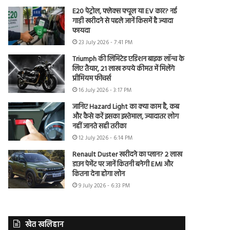
E20 पेट्रोल, फ्लेक्स फ्यूल या EV कार? नई
गाड़ी खरीदने से पहले जानें किसमें है ज्यादा
फायदा
23 July 2026 - 7:41 PM
Triumph की लिमिटेड एडिशन बाइक लॉन्च के
लिए तैयार, 21 लाख रुपये कीमत में मिलेंगे
प्रीमियम फीचर्स
16 July 2026 - 3:17 PM
जानिए Hazard Light का क्या काम है, कब
और कैसे करें इसका इस्तेमाल, ज्यादातर लोग
नहीं जानते सही तरीका
12 July 2026 - 6:14 PM
Renault Duster खरीदने का प्लान? 2 लाख
डाउन पेमेंट पर जानें कितनी बनेगी EMI और
कितना देना होगा लोन
9 July 2026 - 6:33 PM
खेत खलिहान