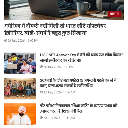
वायरल
अमेरिका में नौकरी नहीं मिली तो भारत लौटे सॉफ्टवेयर
इंजीनियर, बोले- संघर्ष ने बहुत कुछ सिखाया
29 July 2026 - 8:00 PM
UGC NET Answer Key में देरी की वजह पेपर लीक विवाद?
लाखों उम्मीदवार कर रहे इंतजार
26 July 2026 - 6:11 PM
SC छात्रों के लिए बड़ा अपडेट! 15 अगस्त से पहले कर लें ये
काम, वरना अटक सकती है स्कॉलरशिप
22 July 2026 - 11:54 AM
नीट परीक्षा में सफलता “शिक्षा क्रांति” के व्यापक प्रभाव को
उजागर करती है: शिक्षा मंत्री बैंस
20 July 2026 - 11:43 AM