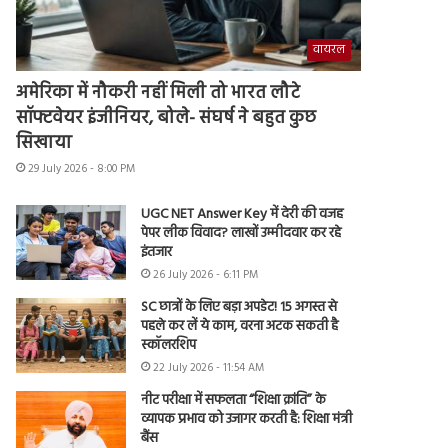
वायरल
अमेरिका में नौकरी नहीं मिली तो भारत लौटे
सॉफ्टवेयर इंजीनियर, बोले- संघर्ष ने बहुत कुछ
सिखाया
29 July 2026 - 8:00 PM
UGC NET Answer Key में देरी की वजह
पेपर लीक विवाद? लाखों उम्मीदवार कर रहे
इंतजार
26 July 2026 - 6:11 PM
SC छात्रों के लिए बड़ा अपडेट! 15 अगस्त से
पहले कर लें ये काम, वरना अटक सकती है
स्कॉलरशिप
22 July 2026 - 11:54 AM
नीट परीक्षा में सफलता “शिक्षा क्रांति” के
व्यापक प्रभाव को उजागर करती है: शिक्षा मंत्री
बैंस