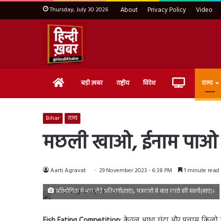
Thursday, July 30 2026
About
Privacy Policy
Video
Home
Live
बड़ी ख़बर
राष्ट्रीय
विदेश
राज्य
TV
Bihar
राज्य
मछली खाओ, ईनाम पाओ प्
Aarti Agravat
29 November 2023 - 6:38 PM
1 minute read
प्रतियोगिता में भाग लेते प्रतिभागी(दाएं), पत्रकारों से बात करते हरि सहनी(बाएं)।
Fish Eating Competition:
केवल आधा घंटा और पचास किलो मछल