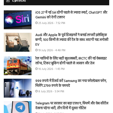
टेक्नोलॉजी
iOS 27 में नई Siri होगी पहले से ज्यादा स्मार्ट, ChatGPT और
Gemini को देगी टक्कर
25 July 2026 - 7:52 PM
Audi और Apple के पूर्व डिजाइनरों ने बनाई लग्जरी इलेक्ट्रिक
बग्गी, 100 किमी से ज्यादा की रेंज के साथ आएगी यह अनोखी
EV
19 July 2026 - 4:48 PM
रेल यात्रियों के लिए बड़ी खुशखबरी, IRCTC की नई वेबसाइट
लॉन्च, टिकट बुकिंग होगी पहले से आसान और तेज
16 July 2026 - 1:45 PM
999 रुपये में रिजर्व करें Samsung का नया फोल्डेबल फोन,
मिलेंगे 2799 रुपये के फायदे
8 July 2026 - 5:54 PM
Telegram पर सरकार का बड़ा एक्शन, फिल्में और वेब सीरीज
देखना पड़ेगा भारी, तीन दिनों में दूसरा नोटिस