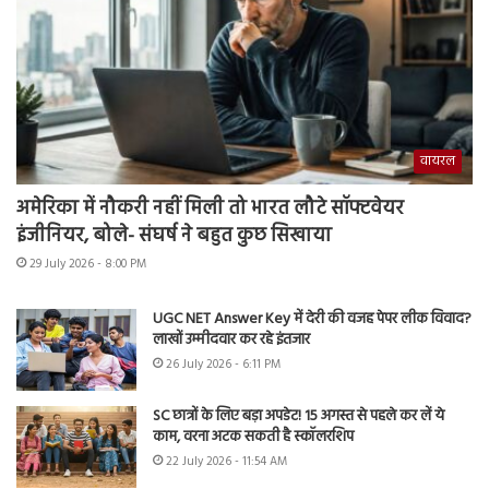
वायरल
अमेरिका में नौकरी नहीं मिली तो भारत लौटे सॉफ्टवेयर
इंजीनियर, बोले- संघर्ष ने बहुत कुछ सिखाया
29 July 2026 - 8:00 PM
UGC NET Answer Key में देरी की वजह पेपर लीक विवाद?
लाखों उम्मीदवार कर रहे इंतजार
26 July 2026 - 6:11 PM
SC छात्रों के लिए बड़ा अपडेट! 15 अगस्त से पहले कर लें ये
काम, वरना अटक सकती है स्कॉलरशिप
22 July 2026 - 11:54 AM