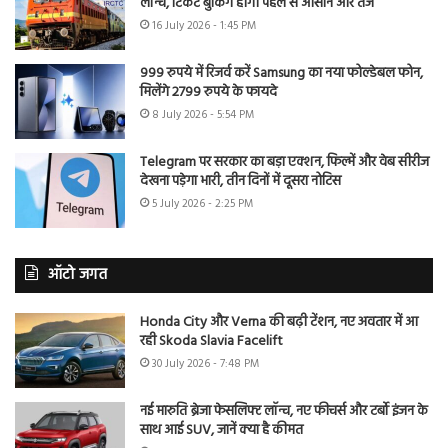
लॉन्च, टिकट बुकिंग होगी पहले से आसान और तेज
16 July 2026 - 1:45 PM
999 रुपये में रिजर्व करें Samsung का नया फोल्डेबल फोन,
मिलेंगे 2799 रुपये के फायदे
8 July 2026 - 5:54 PM
Telegram पर सरकार का बड़ा एक्शन, फिल्में और वेब सीरीज
देखना पड़ेगा भारी, तीन दिनों में दूसरा नोटिस
5 July 2026 - 2:25 PM
ऑटो जगत
Honda City और Verna की बढ़ी टेंशन, नए अवतार में आ
रही Skoda Slavia Facelift
30 July 2026 - 7:48 PM
नई मारुति ब्रेजा फेसलिफ्ट लॉन्च, नए फीचर्स और टर्बो इंजन के
साथ आई SUV, जानें क्या है कीमत