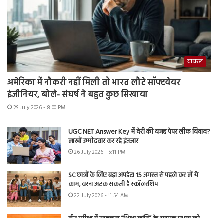
वायरल
अमेरिका में नौकरी नहीं मिली तो भारत लौटे सॉफ्टवेयर
इंजीनियर, बोले- संघर्ष ने बहुत कुछ सिखाया
29 July 2026 - 8:00 PM
UGC NET Answer Key में देरी की वजह पेपर लीक विवाद?
लाखों उम्मीदवार कर रहे इंतजार
26 July 2026 - 6:11 PM
SC छात्रों के लिए बड़ा अपडेट! 15 अगस्त से पहले कर लें ये
काम, वरना अटक सकती है स्कॉलरशिप
22 July 2026 - 11:54 AM