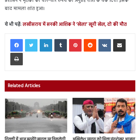
प्रशासन ने मृतकों को चार-चार रुपये की अनुग्रह राशि के चेक दिए। इसके
बाद मामला शांत हुआ।
ये भी पढ़ें:
लखीसराय में सनकी आशिक ने ‘खेला’ खूनी खेल, दो की मौत
LinkedIn
Tumblr
Pinterest
Reddit
VKontakte
Share via Email
Print
Related Articles
दिल्ली में आज बरसेंगे बादल या निकलेगी
अखिलेश यादव को मिला चंद्रशेखर आजाद