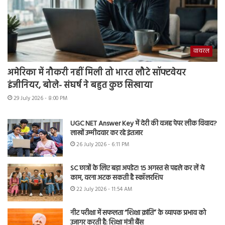
वायरल
अमेरिका में नौकरी नहीं मिली तो भारत लौटे सॉफ्टवेयर
इंजीनियर, बोले- संघर्ष ने बहुत कुछ सिखाया
29 July 2026 - 8:00 PM
UGC NET Answer Key में देरी की वजह पेपर लीक विवाद?
लाखों उम्मीदवार कर रहे इंतजार
26 July 2026 - 6:11 PM
SC छात्रों के लिए बड़ा अपडेट! 15 अगस्त से पहले कर लें ये
काम, वरना अटक सकती है स्कॉलरशिप
22 July 2026 - 11:54 AM
नीट परीक्षा में सफलता “शिक्षा क्रांति” के व्यापक प्रभाव को
उजागर करती है: शिक्षा मंत्री बैंस