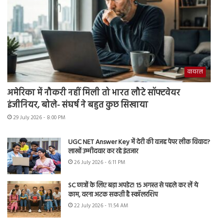
वायरल
अमेरिका में नौकरी नहीं मिली तो भारत लौटे सॉफ्टवेयर
इंजीनियर, बोले- संघर्ष ने बहुत कुछ सिखाया
29 July 2026 - 8:00 PM
UGC NET Answer Key में देरी की वजह पेपर लीक विवाद?
लाखों उम्मीदवार कर रहे इंतजार
26 July 2026 - 6:11 PM
SC छात्रों के लिए बड़ा अपडेट! 15 अगस्त से पहले कर लें ये
काम, वरना अटक सकती है स्कॉलरशिप
22 July 2026 - 11:54 AM