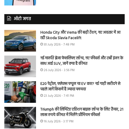
ऑटो जगत
Honda City और Verna की बढ़ी टेंशन, नए अवतार में आ
रही Skoda Slavia Facelift
30 July 2026 - 7:48 PM
नई मारुति ब्रेजा फेसलिफ्ट लॉन्च, नए फीचर्स और टर्बो इंजन के
साथ आई SUV, जानें क्या है कीमत
26 July 2026 - 3:56 PM
E20 पेट्रोल, फ्लेक्स फ्यूल या EV कार? नई गाड़ी खरीदने से
पहले जानें किसमें है ज्यादा फायदा
23 July 2026 - 7:41 PM
Triumph की लिमिटेड एडिशन बाइक लॉन्च के लिए तैयार, 21
लाख रुपये कीमत में मिलेंगे प्रीमियम फीचर्स
16 July 2026 - 3:17 PM