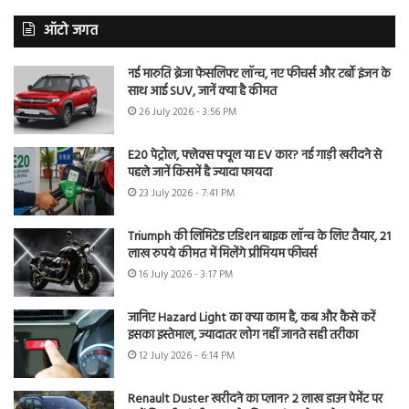
ऑटो जगत
नई मारुति ब्रेजा फेसलिफ्ट लॉन्च, नए फीचर्स और टर्बो इंजन के
साथ आई SUV, जानें क्या है कीमत
26 July 2026 - 3:56 PM
E20 पेट्रोल, फ्लेक्स फ्यूल या EV कार? नई गाड़ी खरीदने से
पहले जानें किसमें है ज्यादा फायदा
23 July 2026 - 7:41 PM
Triumph की लिमिटेड एडिशन बाइक लॉन्च के लिए तैयार, 21
लाख रुपये कीमत में मिलेंगे प्रीमियम फीचर्स
16 July 2026 - 3:17 PM
जानिए Hazard Light का क्या काम है, कब और कैसे करें
इसका इस्तेमाल, ज्यादातर लोग नहीं जानते सही तरीका
12 July 2026 - 6:14 PM
Renault Duster खरीदने का प्लान? 2 लाख डाउन पेमेंट पर