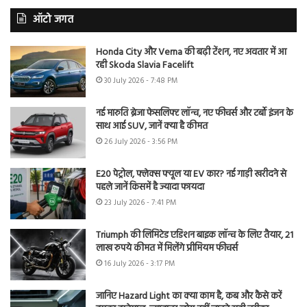
ऑटो जगत
Honda City और Verna की बढ़ी टेंशन, नए अवतार में आ
रही Skoda Slavia Facelift
30 July 2026 - 7:48 PM
नई मारुति ब्रेजा फेसलिफ्ट लॉन्च, नए फीचर्स और टर्बो इंजन के
साथ आई SUV, जानें क्या है कीमत
26 July 2026 - 3:56 PM
E20 पेट्रोल, फ्लेक्स फ्यूल या EV कार? नई गाड़ी खरीदने से
पहले जानें किसमें है ज्यादा फायदा
23 July 2026 - 7:41 PM
Triumph की लिमिटेड एडिशन बाइक लॉन्च के लिए तैयार, 21
लाख रुपये कीमत में मिलेंगे प्रीमियम फीचर्स
16 July 2026 - 3:17 PM
जानिए Hazard Light का क्या काम है, कब और कैसे करें