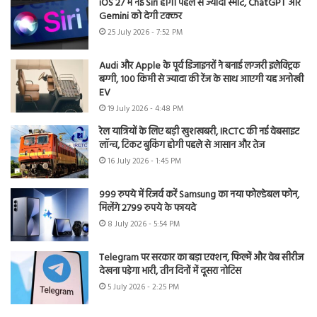
iOS 27 में नई Siri होगी पहले से ज्यादा स्मार्ट, ChatGPT और
Gemini को देगी टक्कर
25 July 2026 - 7:52 PM
Audi और Apple के पूर्व डिजाइनरों ने बनाई लग्जरी इलेक्ट्रिक
बग्गी, 100 किमी से ज्यादा की रेंज के साथ आएगी यह अनोखी
EV
19 July 2026 - 4:48 PM
रेल यात्रियों के लिए बड़ी खुशखबरी, IRCTC की नई वेबसाइट
लॉन्च, टिकट बुकिंग होगी पहले से आसान और तेज
16 July 2026 - 1:45 PM
999 रुपये में रिजर्व करें Samsung का नया फोल्डेबल फोन,
मिलेंगे 2799 रुपये के फायदे
8 July 2026 - 5:54 PM
Telegram पर सरकार का बड़ा एक्शन, फिल्में और वेब सीरीज
देखना पड़ेगा भारी, तीन दिनों में दूसरा नोटिस
5 July 2026 - 2:25 PM