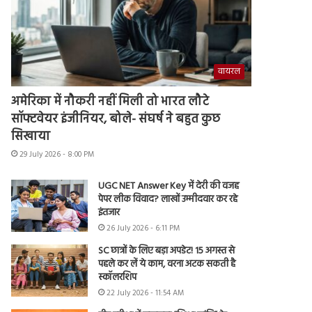
वायरल
अमेरिका में नौकरी नहीं मिली तो भारत लौटे
सॉफ्टवेयर इंजीनियर, बोले- संघर्ष ने बहुत कुछ
सिखाया
29 July 2026 - 8:00 PM
UGC NET Answer Key में देरी की वजह
पेपर लीक विवाद? लाखों उम्मीदवार कर रहे
इंतजार
26 July 2026 - 6:11 PM
SC छात्रों के लिए बड़ा अपडेट! 15 अगस्त से
पहले कर लें ये काम, वरना अटक सकती है
स्कॉलरशिप
22 July 2026 - 11:54 AM