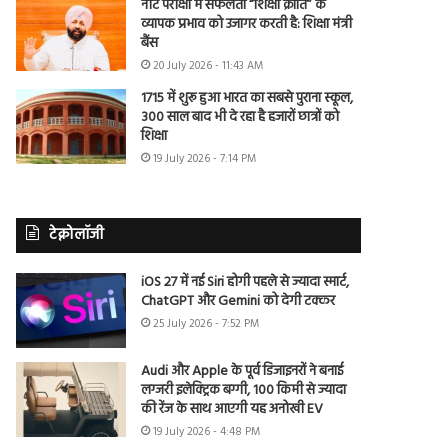
नीट परीक्षा में सफलता “शिक्षा क्रांति” के
व्यापक प्रभाव को उजागर करती है: शिक्षा मंत्री
बैंस
20 July 2026 - 11:43 AM
1715 में शुरू हुआ भारत का सबसे पुराना स्कूल,
300 साल बाद भी दे रहा है हजारों छात्रों को
शिक्षा
19 July 2026 - 7:14 PM
टेक्नोलॉजी
iOS 27 में नई Siri होगी पहले से ज्यादा स्मार्ट,
ChatGPT और Gemini को देगी टक्कर
25 July 2026 - 7:52 PM
Audi और Apple के पूर्व डिजाइनरों ने बनाई
लग्जरी इलेक्ट्रिक बग्गी, 100 किमी से ज्यादा
की रेंज के साथ आएगी यह अनोखी EV
19 July 2026 - 4:48 PM