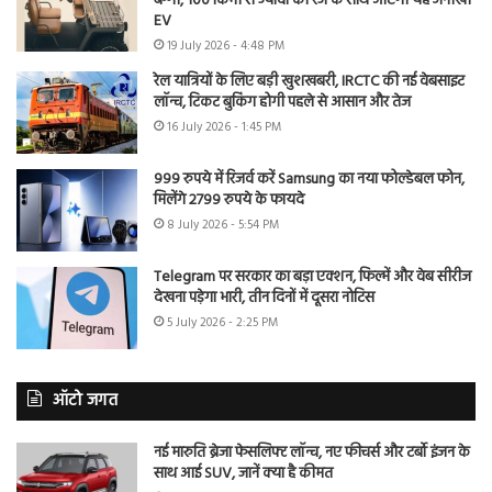
बग्गी, 100 किमी से ज्यादा की रेंज के साथ आएगी यह अनोखी
EV
19 July 2026 - 4:48 PM
रेल यात्रियों के लिए बड़ी खुशखबरी, IRCTC की नई वेबसाइट
लॉन्च, टिकट बुकिंग होगी पहले से आसान और तेज
16 July 2026 - 1:45 PM
999 रुपये में रिजर्व करें Samsung का नया फोल्डेबल फोन,
मिलेंगे 2799 रुपये के फायदे
8 July 2026 - 5:54 PM
Telegram पर सरकार का बड़ा एक्शन, फिल्में और वेब सीरीज
देखना पड़ेगा भारी, तीन दिनों में दूसरा नोटिस
5 July 2026 - 2:25 PM
ऑटो जगत
नई मारुति ब्रेजा फेसलिफ्ट लॉन्च, नए फीचर्स और टर्बो इंजन के
साथ आई SUV, जानें क्या है कीमत