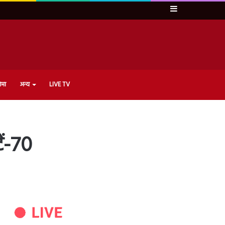
Sidebar
ेमा
अन्य
LIVE TV
ं-70