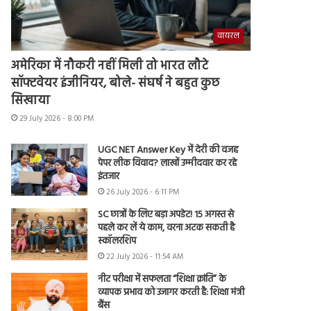
वायरल
अमेरिका में नौकरी नहीं मिली तो भारत लौटे
सॉफ्टवेयर इंजीनियर, बोले- संघर्ष ने बहुत कुछ
सिखाया
29 July 2026 - 8:00 PM
UGC NET Answer Key में देरी की वजह
पेपर लीक विवाद? लाखों उम्मीदवार कर रहे
इंतजार
26 July 2026 - 6:11 PM
SC छात्रों के लिए बड़ा अपडेट! 15 अगस्त से
पहले कर लें ये काम, वरना अटक सकती है
स्कॉलरशिप
22 July 2026 - 11:54 AM
नीट परीक्षा में सफलता “शिक्षा क्रांति” के
व्यापक प्रभाव को उजागर करती है: शिक्षा मंत्री
बैंस