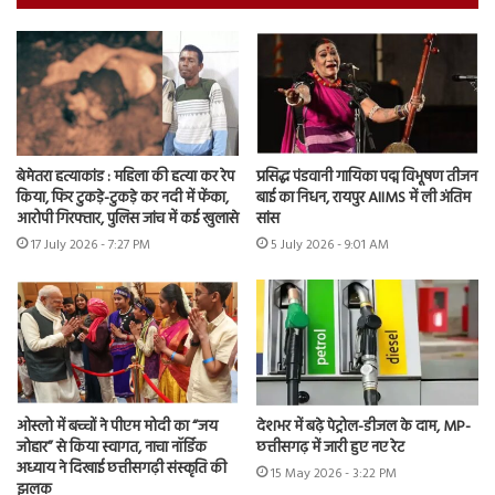
बेमेतरा हत्याकांड : महिला की हत्या कर रेप
प्रसिद्ध पंडवानी गायिका पद्म विभूषण तीजन
किया, फिर टुकड़े-टुकड़े कर नदी में फेंका,
बाई का निधन, रायपुर AIIMS में ली अंतिम
आरोपी गिरफ्तार, पुलिस जांच में कई खुलासे
सांस
17 July 2026 - 7:27 PM
5 July 2026 - 9:01 AM
ओस्लो में बच्चों ने पीएम मोदी का “जय
देशभर में बढ़े पेट्रोल-डीजल के दाम, MP-
जोहार” से किया स्वागत, नाचा नॉर्डिक
छत्तीसगढ़ में जारी हुए नए रेट
अध्याय ने दिखाई छत्तीसगढ़ी संस्कृति की
15 May 2026 - 3:22 PM
झलक