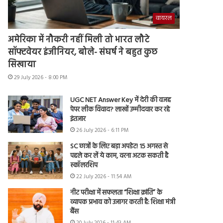
वायरल
अमेरिका में नौकरी नहीं मिली तो भारत लौटे
सॉफ्टवेयर इंजीनियर, बोले- संघर्ष ने बहुत कुछ
सिखाया
29 July 2026 - 8:00 PM
UGC NET Answer Key में देरी की वजह
पेपर लीक विवाद? लाखों उम्मीदवार कर रहे
इंतजार
26 July 2026 - 6:11 PM
SC छात्रों के लिए बड़ा अपडेट! 15 अगस्त से
पहले कर लें ये काम, वरना अटक सकती है
स्कॉलरशिप
22 July 2026 - 11:54 AM
नीट परीक्षा में सफलता “शिक्षा क्रांति” के
व्यापक प्रभाव को उजागर करती है: शिक्षा मंत्री
बैंस