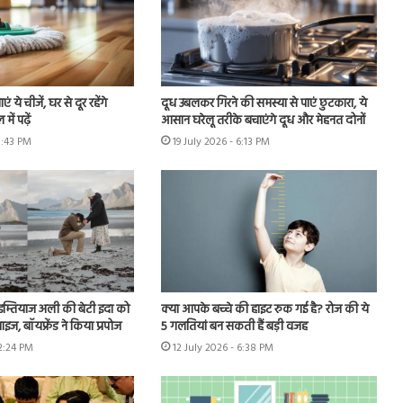
एं ये चीजें, घर से दूर रहेंगे
दूध उबलकर गिरने की समस्या से पाएं छुटकारा, ये
ें पढ़ें
आसान घरेलू तरीके बचाएंगे दूध और मेहनत दोनों
5:43 PM
19 July 2026 - 6:13 PM
में इम्तियाज अली की बेटी इदा को
क्या आपके बच्चे की हाइट रुक गई है? रोज की ये
ाइज, बॉयफ्रेंड ने किया प्रपोज
5 गलतियां बन सकती हैं बड़ी वजह
12:24 PM
12 July 2026 - 6:38 PM