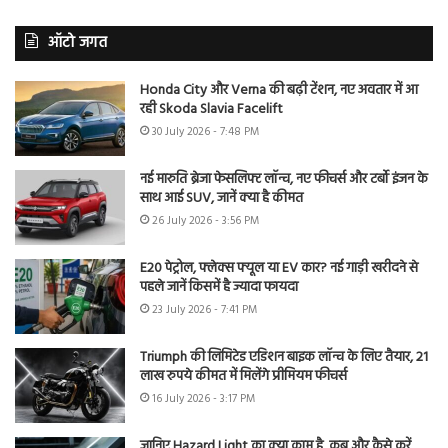
ऑटो जगत
Honda City और Verna की बढ़ी टेंशन, नए अवतार में आ
रही Skoda Slavia Facelift
30 July 2026 - 7:48 PM
नई मारुति ब्रेजा फेसलिफ्ट लॉन्च, नए फीचर्स और टर्बो इंजन के
साथ आई SUV, जानें क्या है कीमत
26 July 2026 - 3:56 PM
E20 पेट्रोल, फ्लेक्स फ्यूल या EV कार? नई गाड़ी खरीदने से
पहले जानें किसमें है ज्यादा फायदा
23 July 2026 - 7:41 PM
Triumph की लिमिटेड एडिशन बाइक लॉन्च के लिए तैयार, 21
लाख रुपये कीमत में मिलेंगे प्रीमियम फीचर्स
16 July 2026 - 3:17 PM
जानिए Hazard Light का क्या काम है, कब और कैसे करें