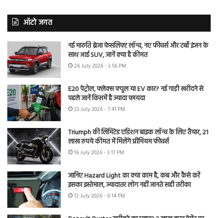
ऑटो जगत
नई मारुति ब्रेजा फेसलिफ्ट लॉन्च, नए फीचर्स और टर्बो इंजन के
साथ आई SUV, जानें क्या है कीमत
26 July 2026 - 3:56 PM
E20 पेट्रोल, फ्लेक्स फ्यूल या EV कार? नई गाड़ी खरीदने से
पहले जानें किसमें है ज्यादा फायदा
23 July 2026 - 7:41 PM
Triumph की लिमिटेड एडिशन बाइक लॉन्च के लिए तैयार, 21
लाख रुपये कीमत में मिलेंगे प्रीमियम फीचर्स
16 July 2026 - 3:17 PM
जानिए Hazard Light का क्या काम है, कब और कैसे करें
इसका इस्तेमाल, ज्यादातर लोग नहीं जानते सही तरीका
12 July 2026 - 6:14 PM