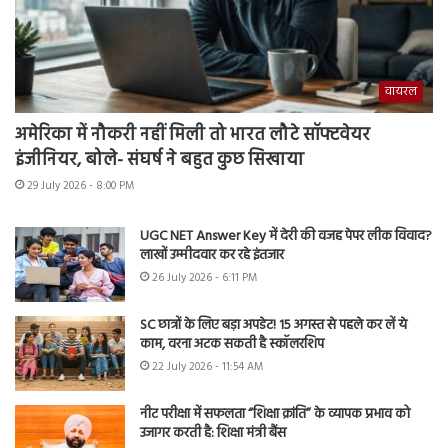
वायरल
अमेरिका में नौकरी नहीं मिली तो भारत लौटे सॉफ्टवेयर
इंजीनियर, बोले- संघर्ष ने बहुत कुछ सिखाया
29 July 2026 - 8:00 PM
UGC NET Answer Key में देरी की वजह पेपर लीक विवाद?
लाखों उम्मीदवार कर रहे इंतजार
26 July 2026 - 6:11 PM
SC छात्रों के लिए बड़ा अपडेट! 15 अगस्त से पहले कर लें ये
काम, वरना अटक सकती है स्कॉलरशिप
22 July 2026 - 11:54 AM
नीट परीक्षा में सफलता “शिक्षा क्रांति” के व्यापक प्रभाव को
उजागर करती है: शिक्षा मंत्री बैंस