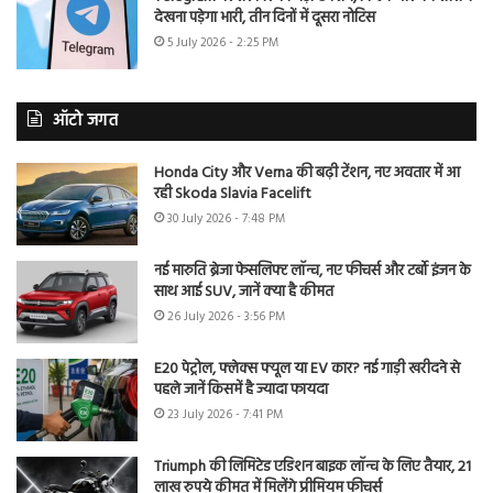
देखना पड़ेगा भारी, तीन दिनों में दूसरा नोटिस
5 July 2026 - 2:25 PM
ऑटो जगत
Honda City और Verna की बढ़ी टेंशन, नए अवतार में आ
रही Skoda Slavia Facelift
30 July 2026 - 7:48 PM
नई मारुति ब्रेजा फेसलिफ्ट लॉन्च, नए फीचर्स और टर्बो इंजन के
साथ आई SUV, जानें क्या है कीमत
26 July 2026 - 3:56 PM
E20 पेट्रोल, फ्लेक्स फ्यूल या EV कार? नई गाड़ी खरीदने से
पहले जानें किसमें है ज्यादा फायदा
23 July 2026 - 7:41 PM
Triumph की लिमिटेड एडिशन बाइक लॉन्च के लिए तैयार, 21
लाख रुपये कीमत में मिलेंगे प्रीमियम फीचर्स