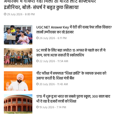
अमेरिका में नौकरी नहीं मिली तो भारत लौटे सॉफ्टवेयर
इंजीनियर, बोले- संघर्ष ने बहुत कुछ सिखाया
29 July 2026 - 8:00 PM
UGC NET Answer Key में देरी की वजह पेपर लीक विवाद?
लाखों उम्मीदवार कर रहे इंतजार
26 July 2026 - 6:11 PM
SC छात्रों के लिए बड़ा अपडेट! 15 अगस्त से पहले कर लें ये
काम, वरना अटक सकती है स्कॉलरशिप
22 July 2026 - 11:54 AM
नीट परीक्षा में सफलता “शिक्षा क्रांति” के व्यापक प्रभाव को
उजागर करती है: शिक्षा मंत्री बैंस
20 July 2026 - 11:43 AM
1715 में शुरू हुआ भारत का सबसे पुराना स्कूल, 300 साल बाद
भी दे रहा है हजारों छात्रों को शिक्षा
19 July 2026 - 7:14 PM