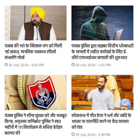
पंजाब की नशे के खिलाफ जंग को मिली
पंजाब पुलिस द्वारा साइबर वित्तीय धोखाधड़ी
नई ताकत, मानसिक स्वास्थ्य लीडर्स
के मामलों में त्वरित कार्रवाई के लिए ई-
संभालेंगे मोर्चा
ज़ीरो एफआईआर प्रणाली की शुरुआत
30 July 2026 - 6:06 PM
30 July 2026 - 3:50 PM
पंजाब पुलिस ने सीमा सुरक्षा को और मजबूत
लोकसभा में मीत हेयर ने धर्म और जाति के
किया, अमृतसर कमिश्नरेट पुलिस ने सात
आधार पर राजनीति करने पर केंद्र सरकार
महीनों में 111 किलोग्राम से अधिक हेरोइन
को घेरा
बरामद की
30 July 2026 - 2:49 PM