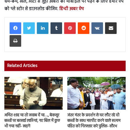
धर्म-कर्म, खेल, ऑटो से जुड़ी ख़बरों को मोबाइल पर पढ़ने के लिए हमारे ऐप
को प्ले स्टोर से डाउनलोड कीजिए.
हिन्दी ख़बर ऐप
LinkedIn
Tumblr
Pinterest
Reddit
VKontakte
Share via Email
Print
Related Articles
अमित शाह या तो जवाब दें या…., बेकसूर
जंतर मंतर के प्रदर्शन से घर लौट रहे दो
बच्चों पर बरसाई लाठियां, नए बिल में कुछ
बच्चों के साथ मारपीट करने वाले सत्यम
भी नया नहीं- खड़गे
पंडित को गिरफ्तार करे पुलिस- सौरभ