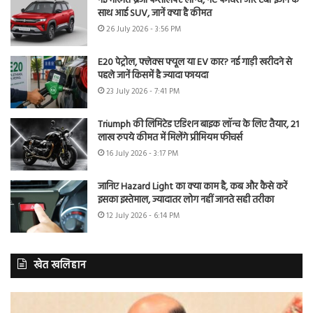
नई मारुति ब्रेजा फेसलिफ्ट लॉन्च, नए फीचर्स और टर्बो इंजन के
साथ आई SUV, जानें क्या है कीमत
26 July 2026 - 3:56 PM
E20 पेट्रोल, फ्लेक्स फ्यूल या EV कार? नई गाड़ी खरीदने से
पहले जानें किसमें है ज्यादा फायदा
23 July 2026 - 7:41 PM
Triumph की लिमिटेड एडिशन बाइक लॉन्च के लिए तैयार, 21
लाख रुपये कीमत में मिलेंगे प्रीमियम फीचर्स
16 July 2026 - 3:17 PM
जानिए Hazard Light का क्या काम है, कब और कैसे करें
इसका इस्तेमाल, ज्यादातर लोग नहीं जानते सही तरीका
12 July 2026 - 6:14 PM
खेत खलिहान