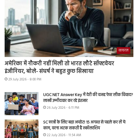
वायरल
अमेरिका में नौकरी नहीं मिली तो भारत लौटे सॉफ्टवेयर
इंजीनियर, बोले- संघर्ष ने बहुत कुछ सिखाया
29 July 2026 - 8:00 PM
UGC NET Answer Key में देरी की वजह पेपर लीक विवाद?
लाखों उम्मीदवार कर रहे इंतजार
26 July 2026 - 6:11 PM
SC छात्रों के लिए बड़ा अपडेट! 15 अगस्त से पहले कर लें ये
काम, वरना अटक सकती है स्कॉलरशिप
22 July 2026 - 11:54 AM