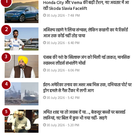
Honda City और Verna की बढ़ी टेंशन, नए अवतार में आ
रही Skoda Slavia Facelift
30 July 2026 - 7:48 PM
अजिंक्य रहाणे ने लिया संन्यास, लेकिन कप्तानी का ये रिकॉर्ड
आज तक कोई नहीं तोड़ पाया
30 July 2026 - 6:40 PM
पंजाब की नशे के खिलाफ जंग को मिली नई ताकत, मानसिक
स्वास्थ्य लीडर्स संभालेंगे मोर्चा
30 July 2026 - 6:06 PM
ईरान-अमेरिका तनाव का असर अब मिस्र तक, दमियाता पोर्ट पर
ड्रोन हमले से गैस टैंकर में लगी आग
30 July 2026 - 5:42 PM
अमित शाह या तो जवाब दें या…., बेकसूर बच्चों पर बरसाई
लाठियां, नए बिल में कुछ भी नया नहीं- खड़गे
30 July 2026 - 5:20 PM