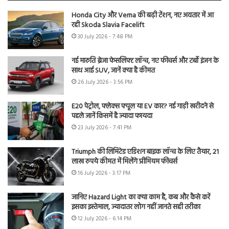
Honda City और Verna की बढ़ी टेंशन, नए अवतार में आ
रही Skoda Slavia Facelift
30 July 2026 - 7:48 PM
नई मारुति ब्रेजा फेसलिफ्ट लॉन्च, नए फीचर्स और टर्बो इंजन के
साथ आई SUV, जानें क्या है कीमत
26 July 2026 - 3:56 PM
E20 पेट्रोल, फ्लेक्स फ्यूल या EV कार? नई गाड़ी खरीदने से
पहले जानें किसमें है ज्यादा फायदा
23 July 2026 - 7:41 PM
Triumph की लिमिटेड एडिशन बाइक लॉन्च के लिए तैयार, 21
लाख रुपये कीमत में मिलेंगे प्रीमियम फीचर्स
16 July 2026 - 3:17 PM
जानिए Hazard Light का क्या काम है, कब और कैसे करें
इसका इस्तेमाल, ज्यादातर लोग नहीं जानते सही तरीका
12 July 2026 - 6:14 PM