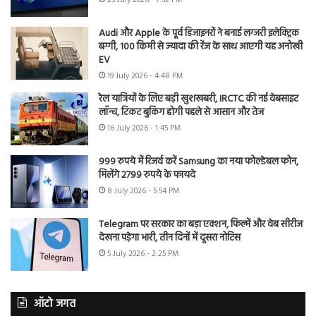
Audi और Apple के पूर्व डिजाइनरों ने बनाई लग्जरी इलेक्ट्रिक
बग्गी, 100 किमी से ज्यादा की रेंज के साथ आएगी यह अनोखी
EV
19 July 2026 - 4:48 PM
रेल यात्रियों के लिए बड़ी खुशखबरी, IRCTC की नई वेबसाइट
लॉन्च, टिकट बुकिंग होगी पहले से आसान और तेज
16 July 2026 - 1:45 PM
999 रुपये में रिजर्व करें Samsung का नया फोल्डेबल फोन,
मिलेंगे 2799 रुपये के फायदे
8 July 2026 - 5:54 PM
Telegram पर सरकार का बड़ा एक्शन, फिल्में और वेब सीरीज
देखना पड़ेगा भारी, तीन दिनों में दूसरा नोटिस
5 July 2026 - 2:25 PM
ऑटो जगत