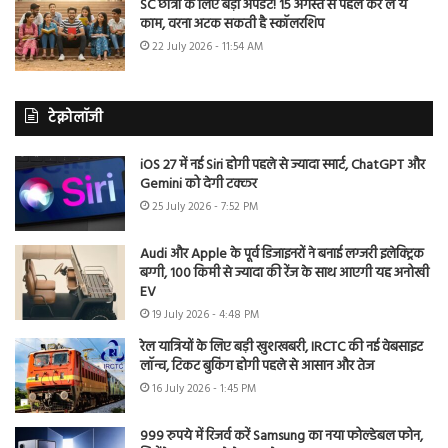
SC छात्रों के लिए बड़ा अपडेट! 15 अगस्त से पहले कर लें ये
काम, वरना अटक सकती है स्कॉलरशिप
22 July 2026 - 11:54 AM
टेक्नोलॉजी
iOS 27 में नई Siri होगी पहले से ज्यादा स्मार्ट, ChatGPT और
Gemini को देगी टक्कर
25 July 2026 - 7:52 PM
Audi और Apple के पूर्व डिजाइनरों ने बनाई लग्जरी इलेक्ट्रिक
बग्गी, 100 किमी से ज्यादा की रेंज के साथ आएगी यह अनोखी
EV
19 July 2026 - 4:48 PM
रेल यात्रियों के लिए बड़ी खुशखबरी, IRCTC की नई वेबसाइट
लॉन्च, टिकट बुकिंग होगी पहले से आसान और तेज
16 July 2026 - 1:45 PM
999 रुपये में रिजर्व करें Samsung का नया फोल्डेबल फोन,